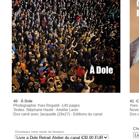
40
-
À Dole
41
-
C
Photographie Yves Regaldi -140 pages
Yves 
Textes: Stéphane Haslé - Amélie Lavin
Nove
Dos carré avec Jacquette (29x27) - Editions du canal
Dos c
Cho
Choisissez votre mode de livraison