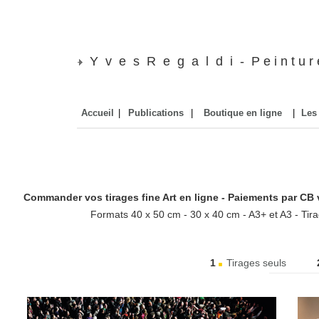
Y v e s R e g a l d i - P e i n t u r e 
Accueil
|
Publications
|
Boutique en ligne
|
Les
Commander vos tirages fine Art en ligne - Paiements par CB v
Formats 40 x 50 cm - 30 x 40 cm - A3+ et A3 - Tira
1
Tirages seuls