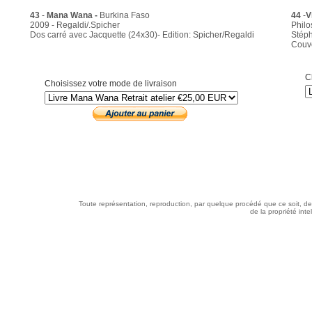
43
-
Mana Wana
-
Burkina Faso
44
-
V
2009 - Regaldi/.Spicher
Philo
Dos carré avec Jacquette (24x30)- Edition: Spicher/Regaldi
Stép
Couve
C
Choisissez votre mode de livraison
Toute représentation, reproduction, par quelque procédé que ce soit, des
de la propriété int