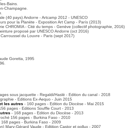
les-Bains.
en-Champagne.
e.
onale (40 pays) Andorre - Artcamp 2012 - UNESCO
rs pour la Planète - Exposition Art Camp - París (2013)
rie CHROMIA - Cité du temps - Genève (collectif photographie, 2016)
f peinture proposé par UNESCO Andorre (oct 2016)
rroussel du Louvre - Paris (sept 2017)
aude Goretta, 1995
96.
ges sous jacquette - Regaldi/Haslé - Edition du canal - 2018
ographie - Editions Ex-Aequo - Juin 2015
et les autres
- 160 pages - Edition du Diocèse - Mai 2015
56 pages - Editions Souffle Court - 2013
autres
- 168 pages - Edition du Diocèse - 2013
oché 156 pages - Burkina Faso - 2010
 168 pages - Burkina Faso - 2009
ion) Mary-Gérard Vaude - Edtition Castor et pollux - 2007