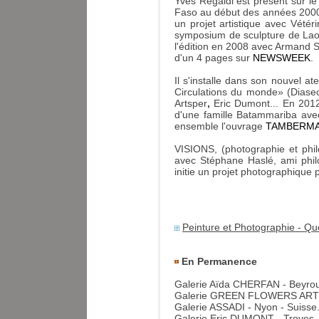
Yves Regaldi est présent sur le
Faso au début des années 2000.
un projet artistique avec Vétéri
symposium de sculpture de Lao
l'édition en 2008 avec Armand S
d'un 4 pages sur
NEWSWEEK
.
Il s'installe dans son nouvel 
Circulations du monde» (Diasec
Artsper
,
Eric Dumont... En 2012
d'une famille Batammariba avec
ensemble l'ouvrage
TAMBERM
VISIONS, (photographie et phil
avec Stéphane Haslé, ami phil
initie un projet photographique
Peinture et Photographie - Qu
En Permanence
Galerie Aïda CHERFAN - Beyrout
Galerie GREEN FLOWERS ART - 
Galerie ASSADI - Nyon - Suisse
Galerie Eric DUMONT - Troyes 