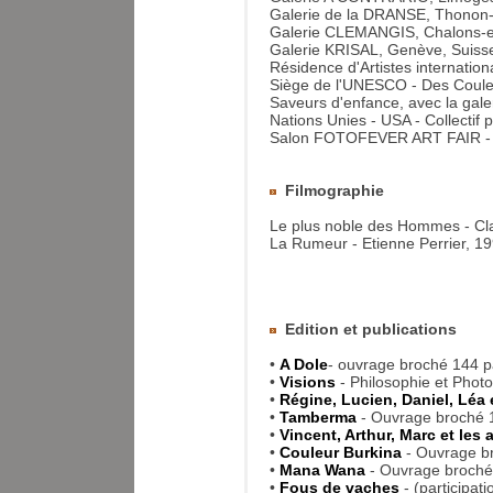
Galerie de la DRANSE, Thonon-
Galerie CLEMANGIS, Chalons-
Galerie KRISAL, Genève, Suiss
Résidence d'Artistes internati
Siège de l'UNESCO - Des Couleu
Saveurs d'enfance, avec la gale
Nations Unies - USA - Collecti
Salon FOTOFEVER ART FAIR - Ca
Filmographie
Le plus noble des Hommes - Cl
La Rumeur - Etienne Perrier, 19
Edition et publications
•
A Dole
- ouvrage broché 144 pa
•
Visions
- Philosophie et Phot
•
Régine, Lucien, Daniel, Léa 
•
Tamberma
- Ouvrage broché 1
•
Vincent, Arthur, Marc et les 
•
Couleur Burkina
- Ouvrage br
•
Mana Wana
- Ouvrage broché
•
Fous de vaches
- (participat