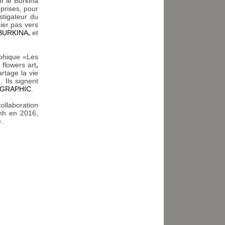
r le Burkina
prises, pour
nstigateur du
er pas vers
BURKINA
,
et
aphique «Les
flowers art
,
rtage la vie
 Ils signent
GRAPHIC.
ollaboration
nh en 2016,
.