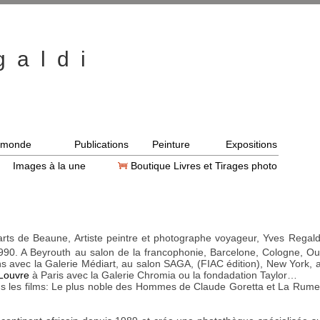
 a l d i
l
u monde
Publications
Peinture
Expositions
Images à la une
Boutique Livres et Tirages photo
arts de Beaune, Artiste peintre et photographe voyageur, Yves Regal
1990. A Beyrouth au salon de la francophonie, Barcelone, Cologne, 
s avec la Galerie Médiart, au salon SAGA, (FIAC édition), New York, 
 Louvre
à Paris avec la Galerie Chromia ou la fondadation Taylor…
ns les films: Le plus noble des Hommes de Claude Goretta et La Rume