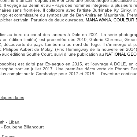
 continent africain depuis 1989 et crée une photothèque spécialisée su
 Il voyage au Bénin et au «Pays des hommes intègres» à plusieurs re
naires sans frontière. Il collabore avec l'artiste Burkinabé Ky Siriky, i
ngo et commissaire du symposium de Ben Amira en Mauritanie. Premi
picher écrivain. Parution de deux ouvrages,
MANA WANA, COULEUR 
atelier au bord du canal des taneurs à Dole en 2001. La série photogr
 en édition limitée) est présentée dès 2010, Galerie Chromia, Green 
, découverte du pays Tamberma au nord du Togo. Il s'immerge et pa
 Philippe Aubert de Molay, (Prix Hemingway de la nouvelle en 2014).
A
aux éditions Souffle Court, suivi d 'une publication au
NATIONAL GEO
osophie) est édité par Ex-aequo en 2015, et l'ouvrage A DOLE, en c
osophe sort en juillet 2017. Une première découverte de Phnom Pe
 plus complet sur le Cambodge pour 2017 et 2018 … l'aventure continue
elques dates
.
h - Liban.
Boulogne Billancourt
.
- France.