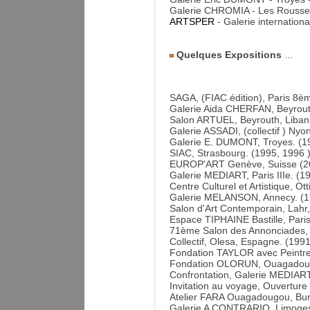
Galerie CHROMIA - Les Rousse
ARTSPER
- Galerie internationa
Quelques Expositions
...
SAGA, (FIAC édition), Paris 8èm
Galerie Aida CHERFAN, Beyrouth
Salon ARTUEL, Beyrouth, Liban
Galerie ASSADI, (collectif ) Nyo
Galerie E. DUMONT, Troyes. (19
SIAC, Strasbourg. (1995, 1996 )
EUROP'ART Genève, Suisse (2
Galerie MEDIART, Paris IIIe. (1
Centre Culturel et Artistique, Ott
Galerie MELANSON, Annecy. (19
Salon d'Art Contemporain, Lahr
Espace TIPHAINE Bastille, Paris
71ème Salon des Annonciades, P
Collectif, Olesa, Espagne. (1991
Fondation TAYLOR avec Peintr
Fondation OLORUN, Ouagadoug
Confrontation, Galerie MEDIART, 
Invitation au voyage, Ouverture 
Atelier FARA Ouagadougou, Bur
Galerie A CONTRARIO, Limoge