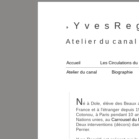
Y v e s R e g
A t e l i e r d u c a n a 
Accueil
Les Circulations d
Atelier du canal
Biographie
N
é à Dole, élève des Beaux 
France et à l'étranger depuis 
Cotonou, à Paris pendant 10 an
Nations unies, au
Carrousel du
Deux interventions (décors) da
Perrier.