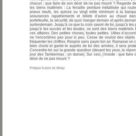
chacun : que faire de son désir de ne pas mourir ? Regarde d
les biens matériels : La ferraille peinture métallisée qui roul
pneus neufs, les quinze ou vingt mille minimum à la banque
assurances rapatriements et billets d’avion au chaud dan
portefeuille, la sécurité, de quoi manger demain et après demain
surlendemain. Jusqu’à ce que tu crois savoir de toi, jusqu’à tes 
jusqu’à tes succès et tes doutes, ce sont des biens matériels 
ces affaires. Des petites choses, toutes petites. Utiles d’accor
ne t’encombres pas pour si peu. Cesse de vouloir des objets
fréquenter les chiffres. Respire sans payer ton air. Ramasse un c
bien choisi et garde-le auprès de toi des années, il sera prote
Concentre-toi sur la grande question (devant tes yeux, la répo
jour des Tambermas : on danse). Sur ceci, j’insiste : que faire 
désir de ne pas mourir ?
Philippe Aubert de Molay