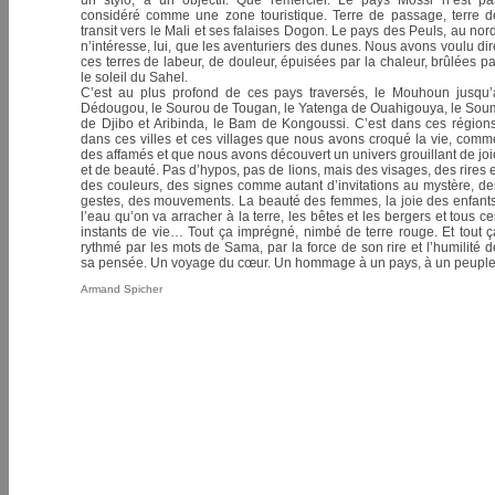
un stylo, à un objectif. Que remercier. Le pays Mossi n’est pa
considéré comme une zone touristique. Terre de passage, terre d
transit vers le Mali et ses falaises Dogon. Le pays des Peuls, au nord
n’intéresse, lui, que les aventuriers des dunes. Nous avons voulu dir
ces terres de labeur, de douleur, épuisées par la chaleur, brûlées pa
le soleil du Sahel.
C’est au plus profond de ces pays traversés, le Mouhoun jusqu’
Dédougou, le Sourou de Tougan, le Yatenga de Ouahigouya, le Sou
de Djibo et Aribinda, le Bam de Kongoussi. C’est dans ces régions
dans ces villes et ces villages que nous avons croqué la vie, comm
des affamés et que nous avons découvert un univers grouillant de joi
et de beauté. Pas d’hypos, pas de lions, mais des visages, des rires e
des couleurs, des signes comme autant d’invitations au mystère, de
gestes, des mouvements. La beauté des femmes, la joie des enfants
l’eau qu’on va arracher à la terre, les bêtes et les bergers et tous ce
instants de vie… Tout ça imprégné, nimbé de terre rouge. Et tout ç
rythmé par les mots de Sama, par la force de son rire et l’humilité d
sa pensée. Un voyage du cœur. Un hommage à un pays, à un peuple
Armand Spicher