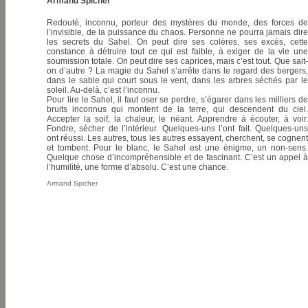
Armand Spicher
Redouté, inconnu, porteur des mystères du monde, des forces de
l’invisible, de la puissance du chaos. Personne ne pourra jamais dire
les secrets du Sahel. On peut dire ses colères, ses excès, cette
constance à détruire tout ce qui est faible, à exiger de la vie une
soumission totale. On peut dire ses caprices, mais c’est tout. Que sait-
on d’autre ? La magie du Sahel s’arrête dans le regard des bergers,
dans le sable qui court sous le vent, dans les arbres séchés par le
soleil. Au-delà, c’est l’inconnu.
Pour lire le Sahel, il faut oser se perdre, s’égarer dans les milliers de
bruits inconnus qui montent de la terre, qui descendent du ciel.
Accepter la soif, la chaleur, le néant. Apprendre à écouter, à voir.
Fondre, sécher de l’intérieur. Quelques-uns l’ont fait. Quelques-uns
ont réussi. Les autres, tous les autres essayent, cherchent, se cognent
et tombent. Pour le blanc, le Sahel est une énigme, un non-sens.
Quelque chose d’incompréhensible et de fascinant. C’est un appel à
l’humilité, une forme d’absolu. C’est une chance.
Armand Spicher