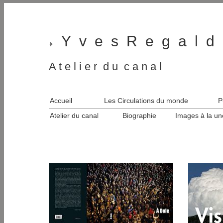
Y v e s R e g a l d 
A t e l i e r d u c a n a l
Accueil
Les Circulations du monde
P
Atelier du canal
Biographie
Images à la un